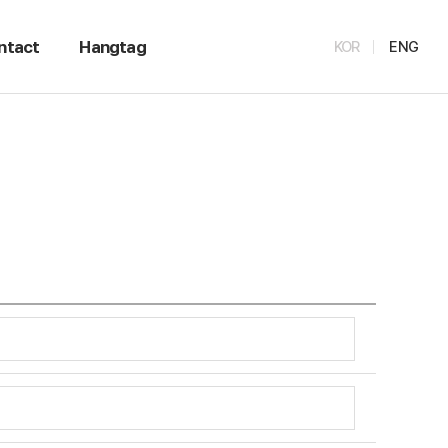
ntact
Hangtag
KOR
ENG