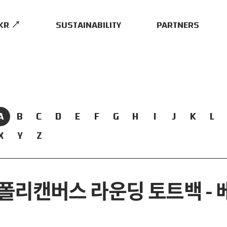
.KR ↗
SUSTAINABILITY
PARTNERS
A
B
C
D
E
F
G
H
I
J
K
L
X
Y
Z
폴리캔버스 라운딩 토트백 -