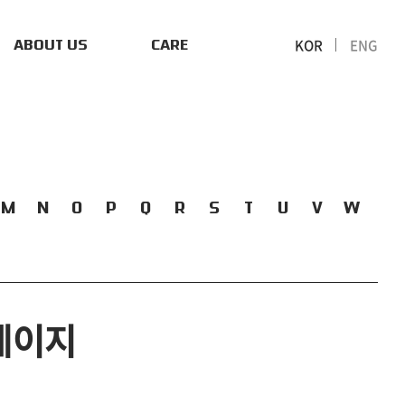
KOR
ENG
ABOUT US
CARE
M
N
O
P
Q
R
S
T
U
V
W
 베이지