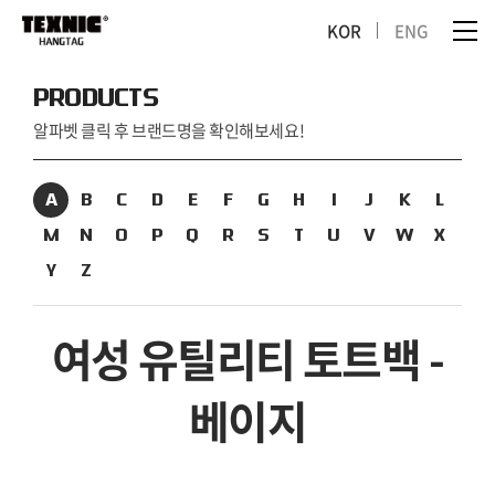
KOR
ENG
PRODUCTS
알파벳 클릭 후 브랜드명을 확인해보세요!
A
B
C
D
E
F
G
H
I
J
K
L
M
N
O
P
Q
R
S
T
U
V
W
X
Y
Z
여성 유틸리티 토트백 -
베이지