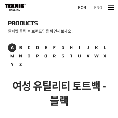
KOR
ENG
PRODUCTS
알파벳 클릭 후 브랜드명을 확인해보세요!
A
B
C
D
E
F
G
H
I
J
K
L
M
N
O
P
Q
R
S
T
U
V
W
X
Y
Z
여성 유틸리티 토트백 -
블랙