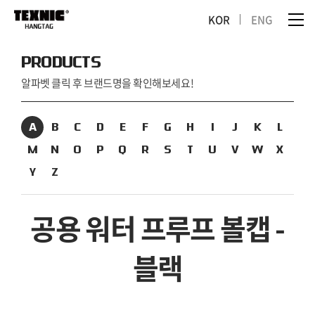
KOR
ENG
PRODUCTS
알파벳 클릭 후 브랜드명을 확인해보세요!
A
B
C
D
E
F
G
H
I
J
K
L
M
N
O
P
Q
R
S
T
U
V
W
X
Y
Z
공용 워터 프루프 볼캡 -
블랙