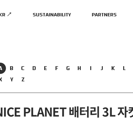
.KR ↗
SUSTAINABILITY
PARTNERS
A
B
C
D
E
F
G
H
I
J
K
L
X
Y
Z
NICE PLANET 배터리 3L 자