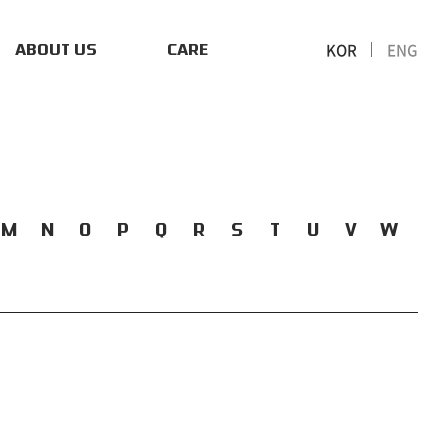
KOR
ENG
ABOUT US
CARE
M
N
O
P
Q
R
S
T
U
V
W