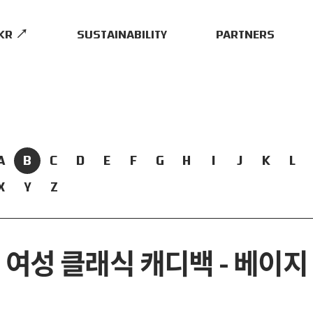
.KR ↗
SUSTAINABILITY
PARTNERS
A
B
C
D
E
F
G
H
I
J
K
L
X
Y
Z
여성 클래식 캐디백 - 베이지