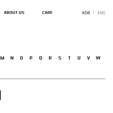
KOR
ENG
ABOUT US
CARE
M
N
O
P
Q
R
S
T
U
V
W
지