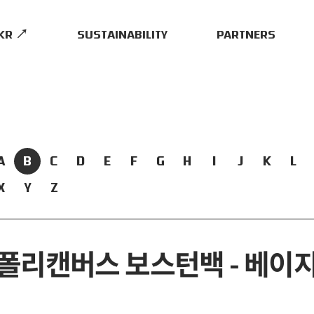
.KR ↗
SUSTAINABILITY
PARTNERS
A
B
C
D
E
F
G
H
I
J
K
L
X
Y
Z
폴리캔버스 보스턴백 - 베이