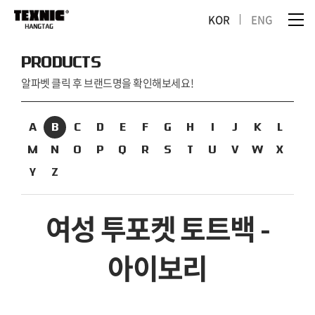
KOR
ENG
PRODUCTS
알파벳 클릭 후 브랜드명을 확인해보세요!
A
B
C
D
E
F
G
H
I
J
K
L
M
N
O
P
Q
R
S
T
U
V
W
X
Y
Z
여성 투포켓 토트백 -
아이보리