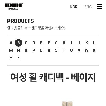
KOR
ENG
PRODUCTS
알파벳 클릭 후 브랜드명을 확인해보세요!
A
B
C
D
E
F
G
H
I
J
K
L
M
N
O
P
Q
R
S
T
U
V
W
X
Y
Z
여성 휠 캐디백 - 베이지