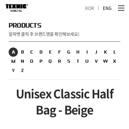
KOR
ENG
PRODUCTS
알파벳 클릭 후 브랜드명을 확인해보세요!
A
B
C
D
E
F
G
H
I
J
K
L
M
N
O
P
Q
R
S
T
U
V
W
X
Y
Z
Unisex Classic Half
Bag - Beige