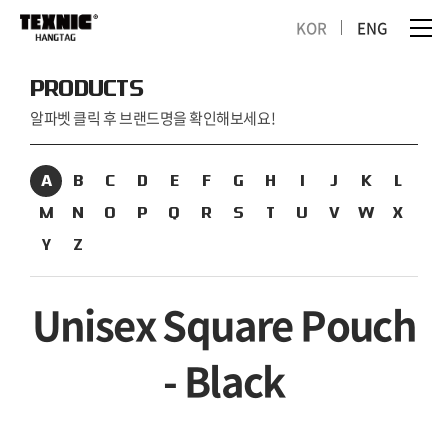
KOR
ENG
PRODUCTS
알파벳 클릭 후 브랜드명을 확인해보세요!
A
B
C
D
E
F
G
H
I
J
K
L
M
N
O
P
Q
R
S
T
U
V
W
X
Y
Z
Unisex Square Pouch
- Black