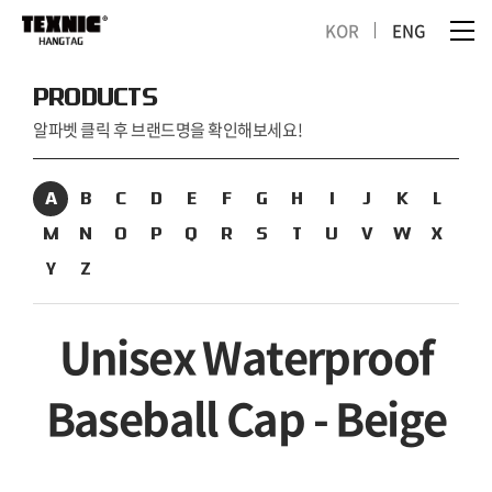
KOR
ENG
PRODUCTS
알파벳 클릭 후 브랜드명을 확인해보세요!
A
B
C
D
E
F
G
H
I
J
K
L
M
N
O
P
Q
R
S
T
U
V
W
X
Y
Z
Unisex Waterproof
Baseball Cap - Beige