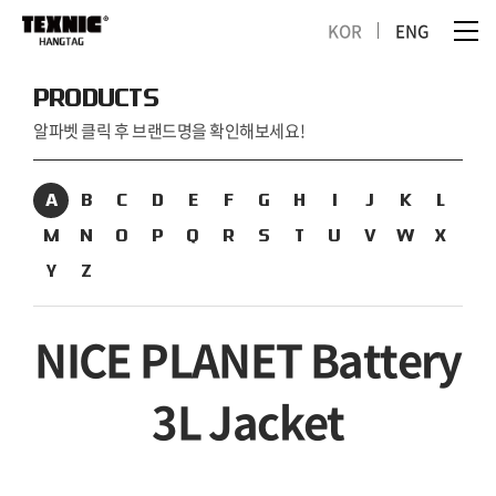
KOR
ENG
PRODUCTS
알파벳 클릭 후 브랜드명을 확인해보세요!
A
B
C
D
E
F
G
H
I
J
K
L
M
N
O
P
Q
R
S
T
U
V
W
X
Y
Z
NICE PLANET Battery
3L Jacket