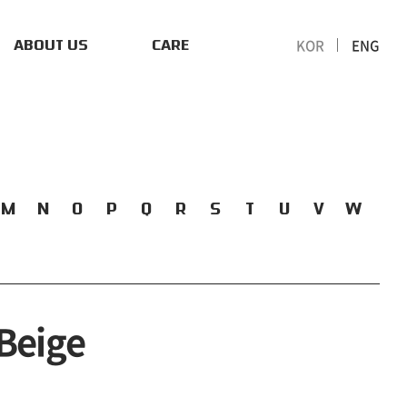
KOR
ENG
ABOUT US
CARE
M
N
O
P
Q
R
S
T
U
V
W
Beige