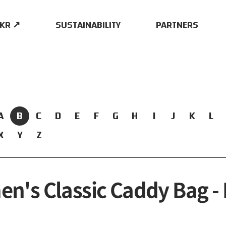
.KR ↗
SUSTAINABILITY
PARTNERS
A
B
C
D
E
F
G
H
I
J
K
L
X
Y
Z
n's Classic Caddy Bag - 