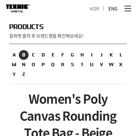
KOR
ENG
PRODUCTS
알파벳 클릭 후 브랜드명을 확인해보세요!
A
B
C
D
E
F
G
H
I
J
K
L
M
N
O
P
Q
R
S
T
U
V
W
X
Y
Z
Women's Poly
Canvas Rounding
Tote Bag - Beige