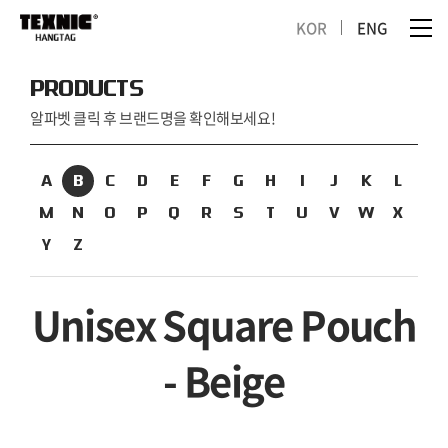
KOR
ENG
PRODUCTS
알파벳 클릭 후 브랜드명을 확인해보세요!
A
B
C
D
E
F
G
H
I
J
K
L
M
N
O
P
Q
R
S
T
U
V
W
X
Y
Z
Unisex Square Pouch
- Beige