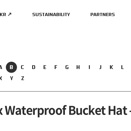
.KR ↗
SUSTAINABILITY
PARTNERS
A
B
C
D
E
F
G
H
I
J
K
L
X
Y
Z
 Waterproof Bucket Hat 