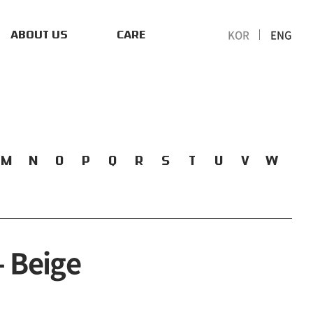
KOR
ENG
ABOUT US
CARE
M
N
O
P
Q
R
S
T
U
V
W
- Beige