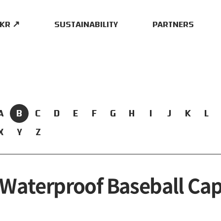
.KR ↗
SUSTAINABILITY
PARTNERS
A
B
C
D
E
F
G
H
I
J
K
L
X
Y
Z
Waterproof Baseball Cap