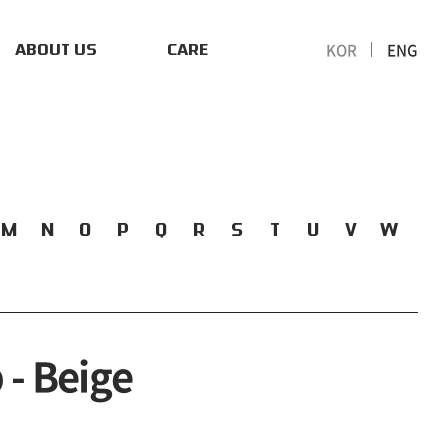
KOR
ENG
ABOUT US
CARE
M
N
O
P
Q
R
S
T
U
V
W
 - Beige