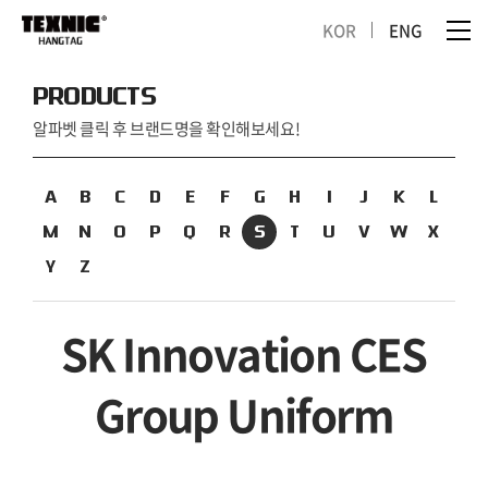
KOR
ENG
PRODUCTS
알파벳 클릭 후 브랜드명을 확인해보세요!
A
B
C
D
E
F
G
H
I
J
K
L
M
N
O
P
Q
R
S
T
U
V
W
X
Y
Z
SK Innovation CES
Group Uniform