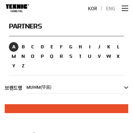
KOR
ENG
PARTNERS
A
B
C
D
E
F
G
H
I
J
K
L
M
N
O
P
Q
R
S
T
U
V
W
X
Y
Z
브랜드명
MUWM(무음)