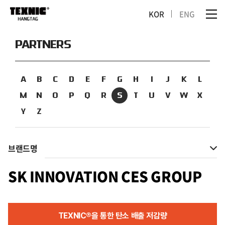
KOR
ENG
PARTNERS
A
B
C
D
E
F
G
H
I
J
K
L
M
N
O
P
Q
R
S
T
U
V
W
X
Y
Z
브랜드명
SK INNOVATION CES GROUP
TEXNIC®을 통한 탄소 배출 저감량