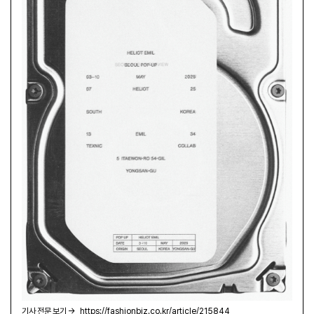
기사 전문 보기 →
https://fashionbiz.co.kr/article/215844