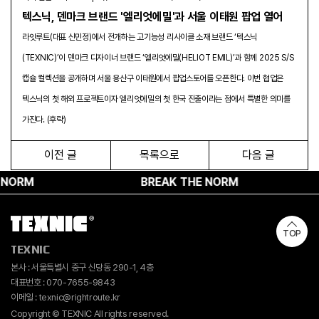
텍스닉, 덴마크 브랜드 '엘리엇에밀'과 서울 이태원 팝업 열어
라잇루트(대표 신민정)에서 전개하는 고기능성 리사이클 소재 브랜드 ‘텍스닉
(TEXNIC)’이 덴마크 디자이너 브랜드 ‘엘리엇에밀(HELIOT EMIL)’과 함께 2025 S/S
캡슐 컬렉션을 공개하며 서울 용산구 이태원에서 팝업스토어를 오픈한다. 이번 협업은
텍스닉의 첫 해외 프로젝트이자 엘리엇에밀의 첫 한국 진출이라는 점에서 특별한 의미를
가진다. (후략)
이전 글
목록으로
다음 글
M
BREAK THE NORM
TOP
TEXNIC
본사 : 서울특별시 중구 신당동 290-1, 4층
대표번호 : 070-7655-9843
이메일 : texnic@rightroute.kr
Copyright © TEXNIC All rights reserved.